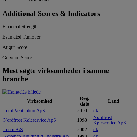
Additional Scores & Indicators
Financial Strength
Estimated Turnover
Augur Score
Graydon Score
Mest søgte virksomheder i samme
branche
Reg.
Virksomhed
Land
dato
Total Ventilation ApS
2010
dk
Nordfrost
Nordfrost Køleservice ApS
1998
Køleservice ApS
Toico A/S
2002
dk
Novenco Building & Industry A/S
1993
dk