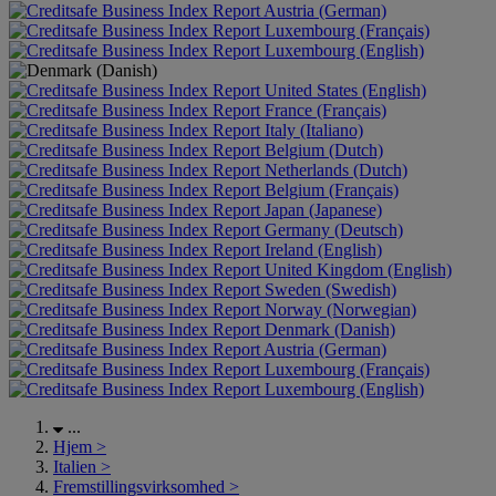
Austria (German)
Luxembourg (Français)
Luxembourg (English)
United States (English)
France (Français)
Italy (Italiano)
Belgium (Dutch)
Netherlands (Dutch)
Belgium (Français)
Japan (Japanese)
Germany (Deutsch)
Ireland (English)
United Kingdom (English)
Sweden (Swedish)
Norway (Norwegian)
Denmark (Danish)
Austria (German)
Luxembourg (Français)
Luxembourg (English)
...
Hjem
>
Italien
>
Fremstillingsvirksomhed
>