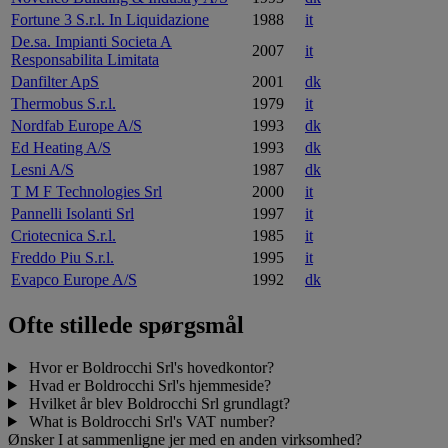
Fortune 3 S.r.l. In Liquidazione
1988
it
De.sa. Impianti Societa A
2007
it
Responsabilita Limitata
Danfilter ApS
2001
dk
Thermobus S.r.l.
1979
it
Nordfab Europe A/S
1993
dk
Ed Heating A/S
1993
dk
Lesni A/S
1987
dk
T M F Technologies Srl
2000
it
Pannelli Isolanti Srl
1997
it
Criotecnica S.r.l.
1985
it
Freddo Piu S.r.l.
1995
it
Evapco Europe A/S
1992
dk
Ofte stillede spørgsmål
Hvor er Boldrocchi Srl's hovedkontor?
Hvad er Boldrocchi Srl's hjemmeside?
Hvilket år blev Boldrocchi Srl grundlagt?
What is Boldrocchi Srl's VAT number?
Ønsker I at sammenligne jer med en anden virksomhed?