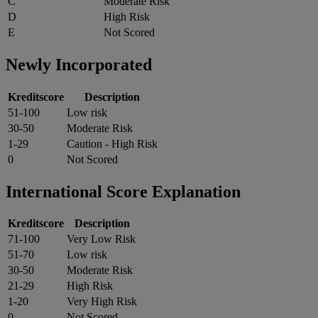
C
Moderate Risk
D
High Risk
E
Not Scored
Newly Incorporated
Kreditscore
Description
51-100
Low risk
30-50
Moderate Risk
1-29
Caution - High Risk
0
Not Scored
International Score Explanation
Kreditscore
Description
71-100
Very Low Risk
51-70
Low risk
30-50
Moderate Risk
21-29
High Risk
1-20
Very High Risk
0
Not Scored