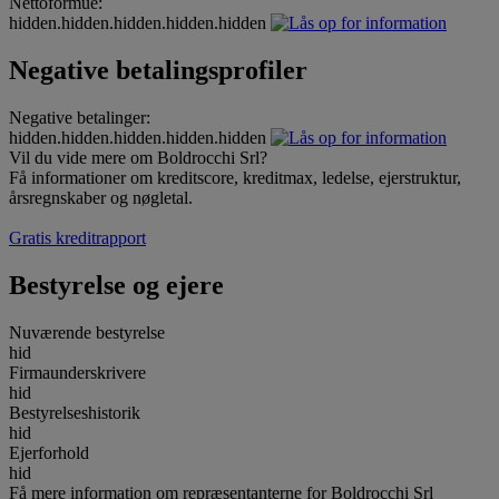
Nettoformue:
hidden.hidden.hidden.hidden.hidden
Negative betalingsprofiler
Negative betalinger:
hidden.hidden.hidden.hidden.hidden
Vil du vide mere om Boldrocchi Srl?
Få informationer om kreditscore, kreditmax, ledelse, ejerstruktur,
årsregnskaber og nøgletal.
Gratis kreditrapport
Bestyrelse og ejere
Nuværende bestyrelse
hid
Firmaunderskrivere
hid
Bestyrelseshistorik
hid
Ejerforhold
hid
Få mere information om repræsentanterne for Boldrocchi Srl