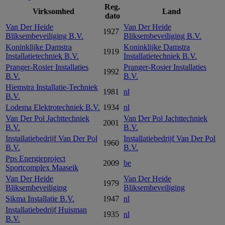
Reg.
Virksomhed
Land
dato
Van Der Heide
Van Der Heide
1927
Bliksembeveiliging B.V.
Bliksembeveiliging B.V.
Koninklijke Damstra
Koninklijke Damstra
1919
Installatietechniek B.V.
Installatietechniek B.V.
Pranger-Rosier Installaties
Pranger-Rosier Installaties
1992
B.V.
B.V.
Hiemstra Installatie-Techniek
1981
nl
B.V.
Lodema Elektrotechniek B.V.
1934
nl
Van Der Pol Jachttechniek
Van Der Pol Jachttechniek
2001
B.V.
B.V.
Installatiebedrijf Van Der Pol
Installatiebedrijf Van Der Pol
1960
B.V.
B.V.
Pps Energieproject
2009
be
Sportcomplex Maaseik
Van Der Heide
Van Der Heide
1979
Bliksembeveiliging
Bliksembeveiliging
Sikma Installatie B.V.
1947
nl
Installatiebedrijf Huisman
1935
nl
B.V.