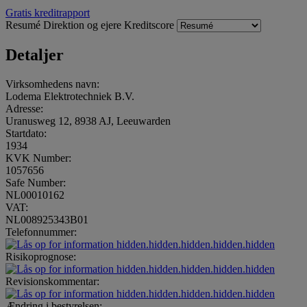
Gratis kreditrapport
Resumé
Direktion og ejere
Kreditscore
Detaljer
Virksomhedens navn:
Lodema Elektrotechniek B.V.
Adresse:
Uranusweg 12, 8938 AJ, Leeuwarden
Startdato:
1934
KVK Number:
1057656
Safe Number:
NL00010162
VAT:
NL008925343B01
Telefonnummer:
hidden.hidden.hidden.hidden.hidden
Risikoprognose:
hidden.hidden.hidden.hidden.hidden
Revisionskommentar:
hidden.hidden.hidden.hidden.hidden
Ændring i bestyrelsen: