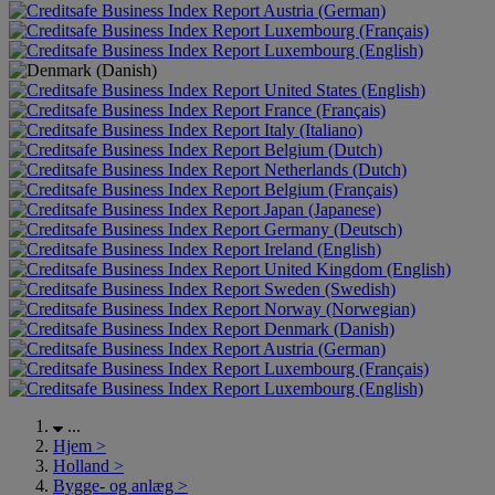
Austria (German)
Luxembourg (Français)
Luxembourg (English)
United States (English)
France (Français)
Italy (Italiano)
Belgium (Dutch)
Netherlands (Dutch)
Belgium (Français)
Japan (Japanese)
Germany (Deutsch)
Ireland (English)
United Kingdom (English)
Sweden (Swedish)
Norway (Norwegian)
Denmark (Danish)
Austria (German)
Luxembourg (Français)
Luxembourg (English)
...
Hjem
>
Holland
>
Bygge- og anlæg
>