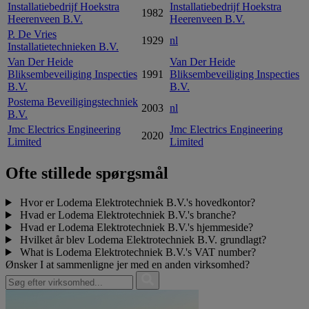
Installatiebedrijf Hoekstra
Installatiebedrijf Hoekstra
1982
Heerenveen B.V.
Heerenveen B.V.
P. De Vries
1929
nl
Installatietechnieken B.V.
Van Der Heide
Van Der Heide
Bliksembeveiliging Inspecties
1991
Bliksembeveiliging Inspecties
B.V.
B.V.
Postema Beveiligingstechniek
2003
nl
B.V.
Jmc Electrics Engineering
Jmc Electrics Engineering
2020
Limited
Limited
Ofte stillede spørgsmål
Hvor er Lodema Elektrotechniek B.V.'s hovedkontor?
Hvad er Lodema Elektrotechniek B.V.'s branche?
Hvad er Lodema Elektrotechniek B.V.'s hjemmeside?
Hvilket år blev Lodema Elektrotechniek B.V. grundlagt?
What is Lodema Elektrotechniek B.V.'s VAT number?
Ønsker I at sammenligne jer med en anden virksomhed?