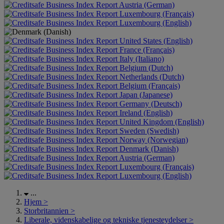
Austria (German)
Luxembourg (Français)
Luxembourg (English)
United States (English)
France (Français)
Italy (Italiano)
Belgium (Dutch)
Netherlands (Dutch)
Belgium (Français)
Japan (Japanese)
Germany (Deutsch)
Ireland (English)
United Kingdom (English)
Sweden (Swedish)
Norway (Norwegian)
Denmark (Danish)
Austria (German)
Luxembourg (Français)
Luxembourg (English)
...
Hjem
>
Storbritannien
>
Liberale, videnskabelige og tekniske tjenesteydelser
>