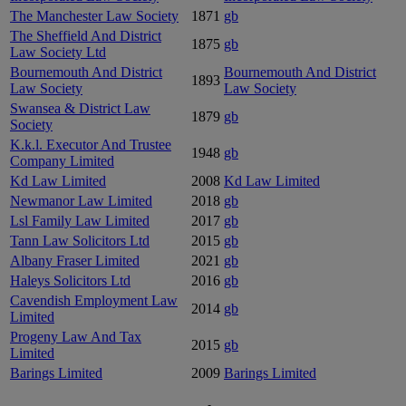
The Manchester Law Society
1871
gb
The Sheffield And District
1875
gb
Law Society Ltd
Bournemouth And District
Bournemouth And District
1893
Law Society
Law Society
Swansea & District Law
1879
gb
Society
K.k.l. Executor And Trustee
1948
gb
Company Limited
Kd Law Limited
2008
Kd Law Limited
Newmanor Law Limited
2018
gb
Lsl Family Law Limited
2017
gb
Tann Law Solicitors Ltd
2015
gb
Albany Fraser Limited
2021
gb
Haleys Solicitors Ltd
2016
gb
Cavendish Employment Law
2014
gb
Limited
Progeny Law And Tax
2015
gb
Limited
Barings Limited
2009
Barings Limited