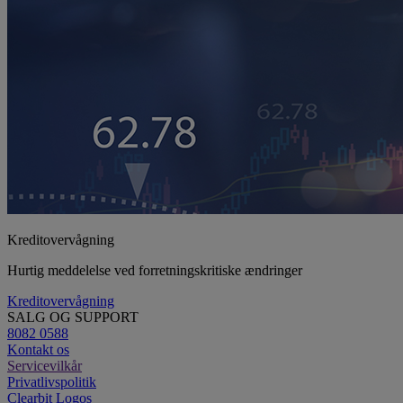
Kreditovervågning
Hurtig meddelelse ved forretningskritiske ændringer
Kreditovervågning
SALG OG SUPPORT
8082 0588
Kontakt os
Servicevilkår
Privatlivspolitik
Clearbit Logos