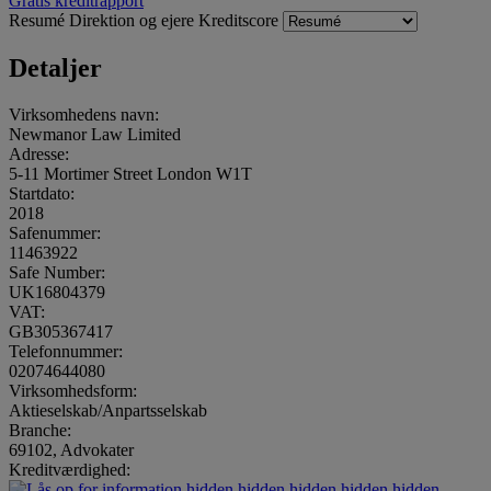
Gratis kreditrapport
Resumé
Direktion og ejere
Kreditscore
Detaljer
Virksomhedens navn:
Newmanor Law Limited
Adresse:
5-11 Mortimer Street London W1T
Startdato:
2018
Safenummer:
11463922
Safe Number:
UK16804379
VAT:
GB305367417
Telefonnummer:
02074644080
Virksomhedsform:
Aktieselskab/Anpartsselskab
Branche:
69102, Advokater
Kreditværdighed:
hidden.hidden.hidden.hidden.hidden