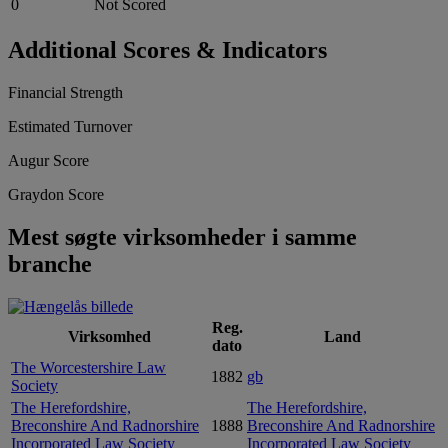
0
Not Scored
Additional Scores & Indicators
Financial Strength
Estimated Turnover
Augur Score
Graydon Score
Mest søgte virksomheder i samme
branche
Reg.
Virksomhed
Land
dato
The Worcestershire Law
1882
gb
Society
The Herefordshire,
The Herefordshire,
Breconshire And Radnorshire
1888
Breconshire And Radnorshire
Incorporated Law Society
Incorporated Law Society