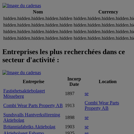
Nom
Currency
hidden.hidden.hidden.hidden.hidden
hidden.hidden.hidden.hidden.h
hidden.hidden.hidden.hidden.hidden
hidden.hidden.hidden.hidden.h
hidden.hidden.hidden.hidden.hidden
hidden.hidden.hidden.hidden.h
hidden.hidden.hidden.hidden.hidden
hidden.hidden.hidden.hidden.h
Entreprises les plus recherchées dans ce
secteur d'activité :
Incorp
Entreprise
Location
Date
Fastighetsaktiebolaget
1897
se
Mösseberg
Combi Wear Parts
Combi Wear Parts Property AB
1913
Property AB
Sundsvalls Hantverksförening
1898
se
Aktiebolag
Britanniafabriks Aktiebolag
1903
se
Aktiebolaget Fabamo
1925
se