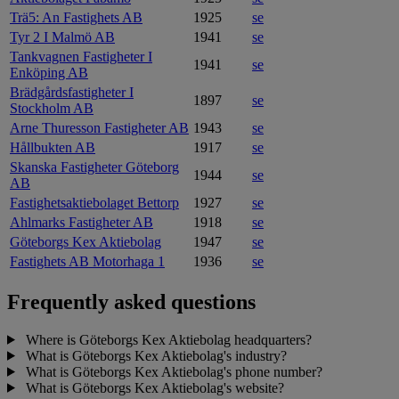
Trä5: An Fastighets AB
1925
se
Tyr 2 I Malmö AB
1941
se
Tankvagnen Fastigheter I
1941
se
Enköping AB
Brädgårdsfastigheter I
1897
se
Stockholm AB
Arne Thuresson Fastigheter AB
1943
se
Hållbukten AB
1917
se
Skanska Fastigheter Göteborg
1944
se
AB
Fastighetsaktiebolaget Bettorp
1927
se
Ahlmarks Fastigheter AB
1918
se
Göteborgs Kex Aktiebolag
1947
se
Fastighets AB Motorhaga 1
1936
se
Frequently asked questions
Where is Göteborgs Kex Aktiebolag headquarters?
What is Göteborgs Kex Aktiebolag's industry?
What is Göteborgs Kex Aktiebolag's phone number?
What is Göteborgs Kex Aktiebolag's website?