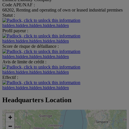
Code APE/NAF :
68202, Renting and operating of own or leased industrial premises
Statut :
hidden.hidden.hidden.hidden.hidden
Profil payeur :
hidden.hidden.hidden.hidden.hidden
Score de risque de défaillance :
hidden.hidden.hidden.hidden.hidden
Avis de limite de crédit :
hidden.hidden.hidden.hidden.hidden
Effectif :
hidden.hidden.hidden.hidden.hidden
Headquarters Location
+
−