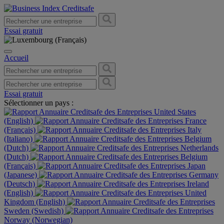
Essai gratuit
Accueil
Essai gratuit
Sélectionner un pays :
United States
(English)
France
(Français)
Italy
(Italiano)
Belgium
(Dutch)
Netherlands
(Dutch)
Belgium
(Français)
Japan
(Japanese)
Germany
(Deutsch)
Ireland
(English)
United
Kingdom (English)
Sweden (Swedish)
Norway (Norwegian)