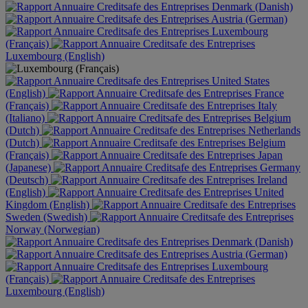
Denmark (Danish)
Austria (German)
Luxembourg
(Français)
Luxembourg (English)
United States
(English)
France
(Français)
Italy
(Italiano)
Belgium
(Dutch)
Netherlands
(Dutch)
Belgium
(Français)
Japan
(Japanese)
Germany
(Deutsch)
Ireland
(English)
United
Kingdom (English)
Sweden (Swedish)
Norway (Norwegian)
Denmark (Danish)
Austria (German)
Luxembourg
(Français)
Luxembourg (English)