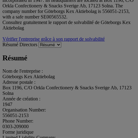
incorporated in 1947. Its headquarters are located at Box 1196, C/O
Orkla Confectionery & Snacks Sverige Ab, 17123 Solna. The
company number for Göteborgs Kex Aktiebolag is 556051-2153,
with a safe number SE00565532.
Consultez gratuitement le rapport de solvabilité de Göteborgs Kex
Aktiebolag
Vérifier l'entreprise grâce à son rapport de solvabilité
Résumé
Directors
Résumé
Nom de l'entreprise :
Göteborgs Kex Aktiebolag
Adresse postale :
Box 1196, C/O Orkla Confectionery & Snacks Sverige Ab, 17123
Solna
Année de création :
1947
Organisation Number:
556051-2153
Phone Number:
0303-209000
Forme juridique
Limited Liability Company