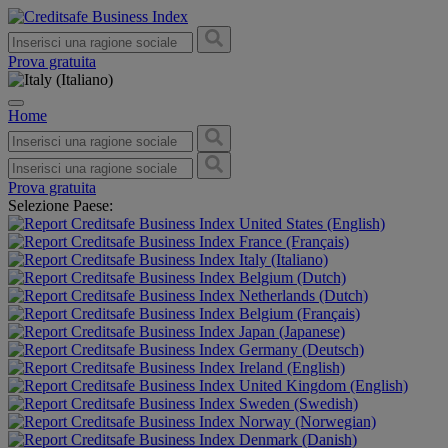
Prova gratuita
Home
Prova gratuita
Selezione Paese:
United States (English)
France (Français)
Italy (Italiano)
Belgium (Dutch)
Netherlands (Dutch)
Belgium (Français)
Japan (Japanese)
Germany (Deutsch)
Ireland (English)
United Kingdom (English)
Sweden (Swedish)
Norway (Norwegian)
Denmark (Danish)