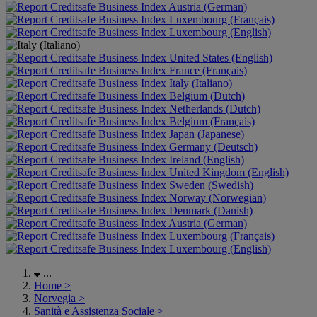
Austria (German)
Luxembourg (Français)
Luxembourg (English)
United States (English)
France (Français)
Italy (Italiano)
Belgium (Dutch)
Netherlands (Dutch)
Belgium (Français)
Japan (Japanese)
Germany (Deutsch)
Ireland (English)
United Kingdom (English)
Sweden (Swedish)
Norway (Norwegian)
Denmark (Danish)
Austria (German)
Luxembourg (Français)
Luxembourg (English)
...
Home
>
Norvegia
>
Sanità e Assistenza Sociale
>