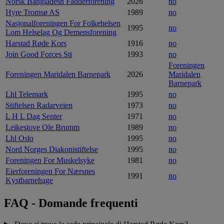
Norsk Bangladesh Fadderforening
2026
no
Hyre Tromsø AS
1989
no
Nasjonalforeningen For Folkehelsen
1995
no
Lom Helselag Og Demensforening
Harstad Røde Kors
1916
no
Join Good Forces Sti
1993
no
Foreningen
Foreningen Maridalen Barnepark
2026
Maridalen
Barnepark
Lhl Telemark
1995
no
Stiftelsen Radarveien
1973
no
L H L Dag Senter
1971
no
Leikestove Ole Brumm
1989
no
Lhl Oslo
1995
no
Nord Norges Diakonistiftelse
1995
no
Foreningen For Muskelsyke
1981
no
Eierforeningen For Nærsnes
1991
no
Kystbarnehage
FAQ - Domande frequenti