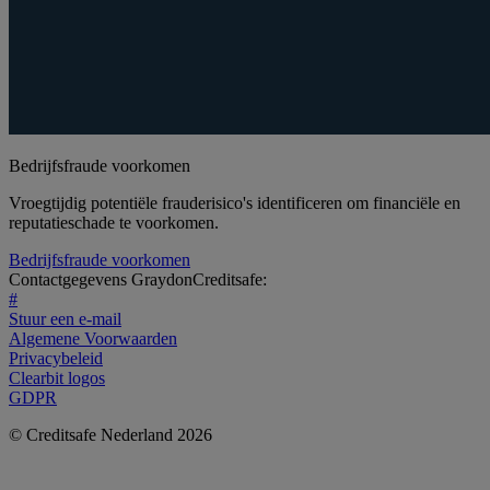
Bedrijfsfraude voorkomen
Vroegtijdig potentiële frauderisico's identificeren om financiële en
reputatieschade te voorkomen.
Bedrijfsfraude voorkomen
Contactgegevens GraydonCreditsafe:
#
Stuur een e-mail
Algemene Voorwaarden
Privacybeleid
Clearbit logos
GDPR
© Creditsafe Nederland 2026