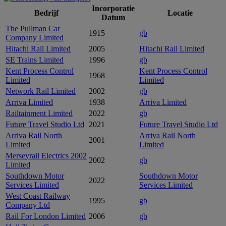
Incorporatie
Bedrijf
Locatie
Datum
The Pullman Car
1915
gb
Company Limited
Hitachi Rail Limited
2005
Hitachi Rail Limited
SE Trains Limited
1996
gb
Kent Process Control
Kent Process Control
1968
Limited
Limited
Network Rail Limited
2002
gb
Arriva Limited
1938
Arriva Limited
Railtainment Limited
2022
gb
Future Travel Studio Ltd
2021
Future Travel Studio Ltd
Arriva Rail North
Arriva Rail North
2001
Limited
Limited
Merseyrail Electrics 2002
2002
gb
Limited
Southdown Motor
Southdown Motor
2022
Services Limited
Services Limited
West Coast Railway
1995
gb
Company Ltd
Rail For London Limited
2006
gb