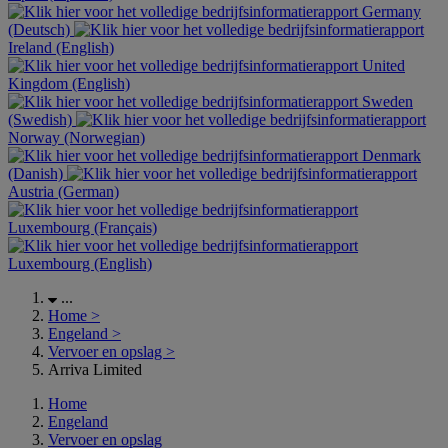
Germany
(Deutsch)
Ireland (English)
United
Kingdom (English)
Sweden
(Swedish)
Norway (Norwegian)
Denmark
(Danish)
Austria (German)
Luxembourg (Français)
Luxembourg (English)
...
Home
>
Engeland
>
Vervoer en opslag
>
Arriva Limited
Home
Engeland
Vervoer en opslag