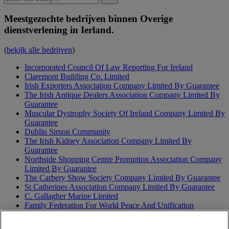
Meestgezochte bedrijven binnen Overige
dienstverlening in Ierland.
(
bekijk alle bedrijven
)
Incorporated Council Of Law Reporting For Ireland
Claremont Building Co. Limited
Irish Exporters Association Company Limited By Guarantee
The Irish Antique Dealers Association Company Limited By
Guarantee
Muscular Dystrophy Society Of Ireland Company Limited By
Guarantee
Dublin Simon Community
The Irish Kidney Association Company Limited By
Guarantee
Northside Shopping Centre Promotion Association Company
Limited By Guarantee
The Carbery Show Society Company Limited By Guarantee
St Catherines Association Company Limited By Guarantee
C. Gallagher Marine Limited
Family Federation For World Peace And Unification
Dundalk Show Society Company Limited By Guarantee
Association Of Consulting Forensic Engineers Company