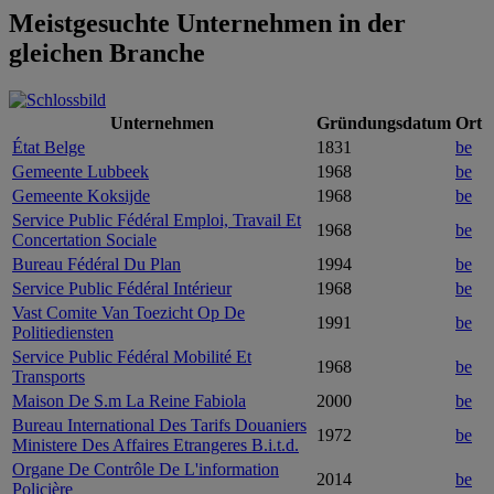
Meistgesuchte Unternehmen in der
gleichen Branche
Unternehmen
Gründungsdatum
Ort
État Belge
1831
be
Gemeente Lubbeek
1968
be
Gemeente Koksijde
1968
be
Service Public Fédéral Emploi, Travail Et
1968
be
Concertation Sociale
Bureau Fédéral Du Plan
1994
be
Service Public Fédéral Intérieur
1968
be
Vast Comite Van Toezicht Op De
1991
be
Politiediensten
Service Public Fédéral Mobilité Et
1968
be
Transports
Maison De S.m La Reine Fabiola
2000
be
Bureau International Des Tarifs Douaniers
1972
be
Ministere Des Affaires Etrangeres B.i.t.d.
Organe De Contrôle De L'information
2014
be
Policière