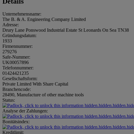
Details
Unternehmensname:
The B. & A. Engineering Company Limited
Adresse:
Drury Lane Ponswood Industrial Estate St Leonards On Sea TN38
Gründungsdatum:
1933
Firmennummer:
279276
Safe-Nummer:
UK00057896
Telefonnummer:
01424421235
Gesellschaftsform:
Private Limited With Share Capital
Branchencode:
28490, Manufacture of other machine tools
Status:
hidden.hidden.hidden.hid
Analyse der Zahlungen:
hidden.hidden.hidden.hid
Bonitätsindex:
hidden.hidden.hidden.hid
Kreditlimit: