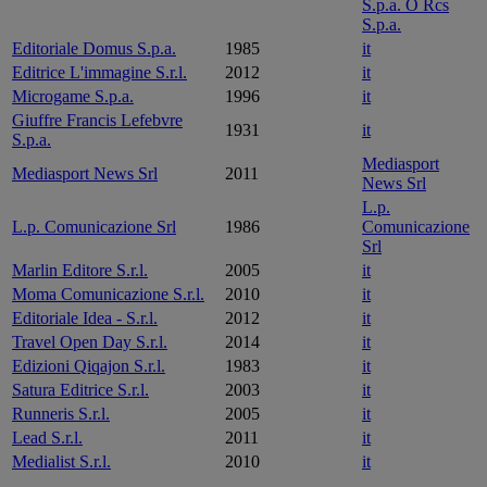
S.p.a. O Rcs
S.p.a.
Editoriale Domus S.p.a.
1985
it
Editrice L'immagine S.r.l.
2012
it
Microgame S.p.a.
1996
it
Giuffre Francis Lefebvre
1931
it
S.p.a.
Mediasport
Mediasport News Srl
2011
News Srl
L.p.
L.p. Comunicazione Srl
1986
Comunicazione
Srl
Marlin Editore S.r.l.
2005
it
Moma Comunicazione S.r.l.
2010
it
Editoriale Idea - S.r.l.
2012
it
Travel Open Day S.r.l.
2014
it
Edizioni Qiqajon S.r.l.
1983
it
Satura Editrice S.r.l.
2003
it
Runneris S.r.l.
2005
it
Lead S.r.l.
2011
it
Medialist S.r.l.
2010
it