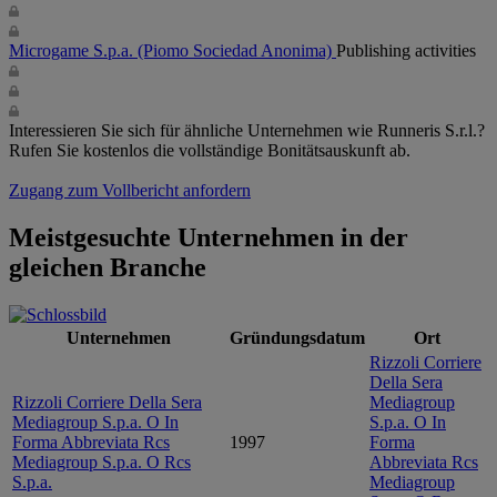
Microgame S.p.a.
(Piomo Sociedad Anonima)
Publishing activities
Interessieren Sie sich für ähnliche Unternehmen wie Runneris S.r.l.?
Rufen Sie kostenlos die vollständige Bonitätsauskunft ab.
Zugang zum Vollbericht anfordern
Meistgesuchte Unternehmen in der
gleichen Branche
Unternehmen
Gründungsdatum
Ort
Rizzoli Corriere
Della Sera
Rizzoli Corriere Della Sera
Mediagroup
Mediagroup S.p.a. O In
S.p.a. O In
Forma Abbreviata Rcs
1997
Forma
Mediagroup S.p.a. O Rcs
Abbreviata Rcs
S.p.a.
Mediagroup