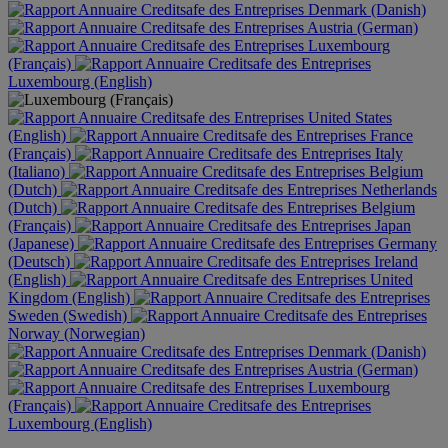
Denmark (Danish)
Austria (German)
Luxembourg
(Français)
Luxembourg (English)
United States
(English)
France
(Français)
Italy
(Italiano)
Belgium
(Dutch)
Netherlands
(Dutch)
Belgium
(Français)
Japan
(Japanese)
Germany
(Deutsch)
Ireland
(English)
United
Kingdom (English)
Sweden (Swedish)
Norway (Norwegian)
Denmark (Danish)
Austria (German)
Luxembourg
(Français)
Luxembourg (English)