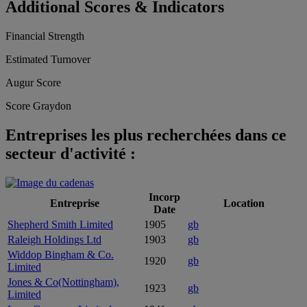
Additional Scores & Indicators
Financial Strength
Estimated Turnover
Augur Score
Score Graydon
Entreprises les plus recherchées dans ce
secteur d'activité :
Incorp
Entreprise
Location
Date
Shepherd Smith Limited
1905
gb
Raleigh Holdings Ltd
1903
gb
Widdop Bingham & Co.
1920
gb
Limited
Jones & Co(Nottingham),
1923
gb
Limited