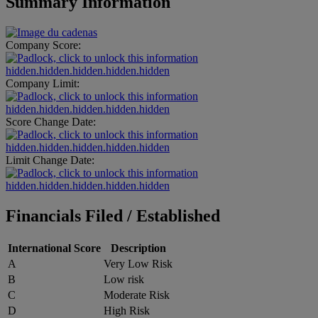
Summary Information
Company Score:
hidden.hidden.hidden.hidden.hidden
Company Limit:
hidden.hidden.hidden.hidden.hidden
Score Change Date:
hidden.hidden.hidden.hidden.hidden
Limit Change Date:
hidden.hidden.hidden.hidden.hidden
Financials Filed / Established
International Score
Description
A
Very Low Risk
B
Low risk
C
Moderate Risk
D
High Risk