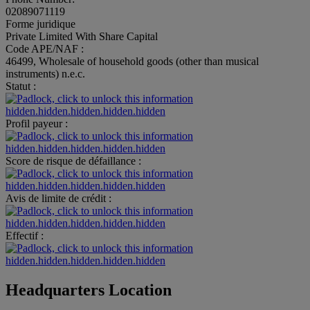
02089071119
Forme juridique
Private Limited With Share Capital
Code APE/NAF :
46499, Wholesale of household goods (other than musical
instruments) n.e.c.
Statut :
hidden.hidden.hidden.hidden.hidden
Profil payeur :
hidden.hidden.hidden.hidden.hidden
Score de risque de défaillance :
hidden.hidden.hidden.hidden.hidden
Avis de limite de crédit :
hidden.hidden.hidden.hidden.hidden
Effectif :
hidden.hidden.hidden.hidden.hidden
Headquarters Location