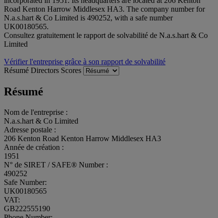
incorporated in 1951. Its headquarters are located at 206 Kenton
Road Kenton Harrow Middlesex HA3. The company number for
N.a.s.hart & Co Limited is 490252, with a safe number
UK00180565.
Consultez gratuitement le rapport de solvabilité de N.a.s.hart & Co
Limited
Vérifier l'entreprise grâce à son rapport de solvabilité
Résumé
Directors
Scores
Résumé
Nom de l'entreprise :
N.a.s.hart & Co Limited
Adresse postale :
206 Kenton Road Kenton Harrow Middlesex HA3
Année de création :
1951
N° de SIRET / SAFE® Number :
490252
Safe Number:
UK00180565
VAT:
GB222555190
Phone Number: