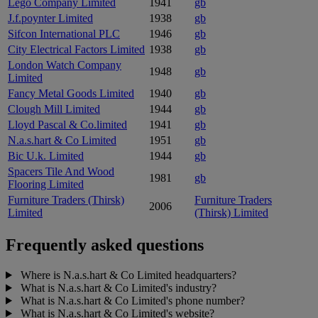
Lego Company Limited
1941
gb
J.f.poynter Limited
1938
gb
Sifcon International PLC
1946
gb
City Electrical Factors Limited
1938
gb
London Watch Company
1948
gb
Limited
Fancy Metal Goods Limited
1940
gb
Clough Mill Limited
1944
gb
Lloyd Pascal & Co.limited
1941
gb
N.a.s.hart & Co Limited
1951
gb
Bic U.k. Limited
1944
gb
Spacers Tile And Wood
1981
gb
Flooring Limited
Furniture Traders (Thirsk)
Furniture Traders
2006
Limited
(Thirsk) Limited
Frequently asked questions
Where is N.a.s.hart & Co Limited headquarters?
What is N.a.s.hart & Co Limited's industry?
What is N.a.s.hart & Co Limited's phone number?
What is N.a.s.hart & Co Limited's website?