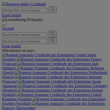
Essai gratuit
Accueil
Essai gratuit
Sélectionner un pays :
United States
(English)
France
(Français)
Italy
(Italiano)
Belgium
(Dutch)
Netherlands
(Dutch)
Belgium
(Français)
Japan
(Japanese)
Germany
(Deutsch)
Ireland
(English)
United
Kingdom (English)
Sweden (Swedish)
Norway (Norwegian)