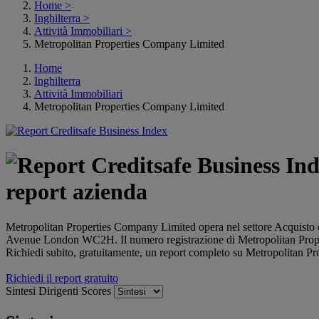
Home
>
Inghilterra
>
Attività Immobiliari
>
Metropolitan Properties Company Limited
Home
Inghilterra
Attività Immobiliari
Metropolitan Properties Company Limited
report azienda
Metropolitan Properties Company Limited opera nel settore Acquisto e 
Avenue London WC2H. Il numero registrazione di Metropolitan Pro
Richiedi subito, gratuitamente, un report completo su Metropolitan P
Richiedi il report gratuito
Sintesi
Dirigenti
Scores