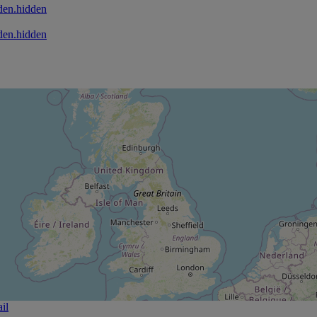
den.hidden
den.hidden
il