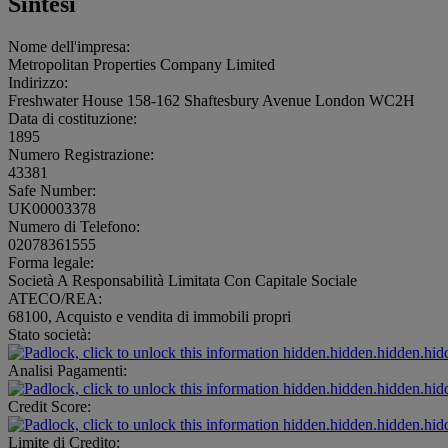
Sintesi
Nome dell'impresa:
Metropolitan Properties Company Limited
Indirizzo:
Freshwater House 158-162 Shaftesbury Avenue London WC2H
Data di costituzione:
1895
Numero Registrazione:
43381
Safe Number:
UK00003378
Numero di Telefono:
02078361555
Forma legale:
Società A Responsabilità Limitata Con Capitale Sociale
ATECO/REA:
68100, Acquisto e vendita di immobili propri
Stato società:
hidden.hidden.hidden.hid
Analisi Pagamenti:
hidden.hidden.hidden.hid
Credit Score:
hidden.hidden.hidden.hid
Limite di Credito: