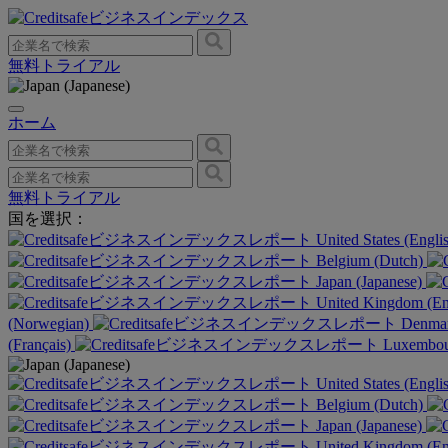
無料トライアル
ホーム
無料トライアル
国を選択：
United States (Engli
Belgium (Dutch)
Japan (Japanese)
United Kingdom (En
(Norwegian)
Denmar
(Français)
Luxembour
United States (Engli
Belgium (Dutch)
Japan (Japanese)
United Kingdom (En