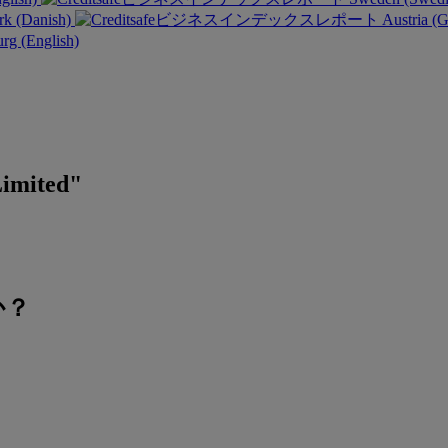
k (Danish)
Austria (
g (English)
Limited"
か？