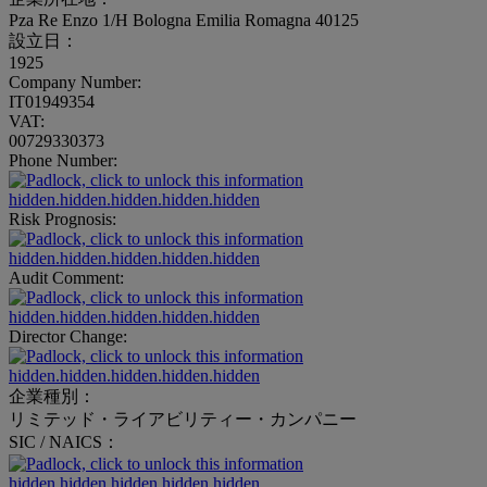
Pza Re Enzo 1/H Bologna Emilia Romagna 40125
設立日：
1925
Company Number:
IT01949354
VAT:
00729330373
Phone Number:
hidden.hidden.hidden.hidden.hidden
Risk Prognosis:
hidden.hidden.hidden.hidden.hidden
Audit Comment:
hidden.hidden.hidden.hidden.hidden
Director Change:
hidden.hidden.hidden.hidden.hidden
企業種別：
リミテッド・ライアビリティー・カンパニー
SIC / NAICS：
hidden.hidden.hidden.hidden.hidden