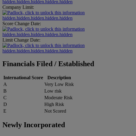
hidden.hidden.hidden.hidden.hidden
Company Limit:
hidden.hidden.hidden.hidden.hidden
Score Change Date:
hidden.hidden.hidden.hidden.hidden
Limit Change Date:
hidden.hidden.hidden.hidden.hidden
Financials Filed / Established
International Score
Description
A
Very Low Risk
B
Low risk
C
Moderate Risk
D
High Risk
E
Not Scored
Newly Incorporated