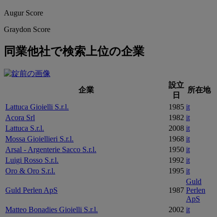
Augur Score
Graydon Score
同業他社で検索上位の企業
設立
企業
所在地
日
Lattuca Gioielli S.r.l.
1985
it
Acora Srl
1982
it
Lattuca S.r.l.
2008
it
Mossa Gioiellieri S.r.l.
1968
it
Arsal - Argenterie Sacco S.r.l.
1950
it
Luigi Rosso S.r.l.
1992
it
Oro & Oro S.r.l.
1995
it
Guld
Guld Perlen ApS
1987
Perlen
ApS
Matteo Bonadies Gioielli S.r.l.
2002
it