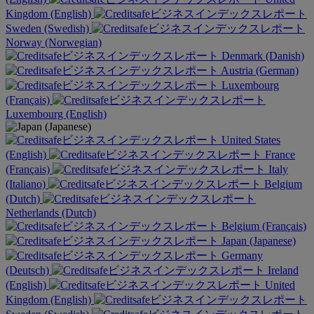
Kingdom (English)
Sweden (Swedish)
Norway (Norwegian)
Denmark (Danish)
Austria (German)
Luxembourg
(Français)
Luxembourg (English)
United States
(English)
France
(Français)
Italy
(Italiano)
Belgium
(Dutch)
Netherlands (Dutch)
Belgium (Français)
Japan (Japanese)
Germany
(Deutsch)
Ireland
(English)
United
Kingdom (English)