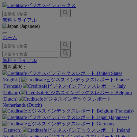
無料トライアル
ホーム
無料トライアル
国を選択：
United States
(English)
France
(Français)
Italy
(Italiano)
Belgium
(Dutch)
Netherlands (Dutch)
Belgium (Français)
Japan (Japanese)
Germany
(Deutsch)
Ireland
(English)
United