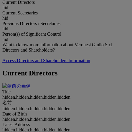
Current Directors
hid
Current Secretaries
hid
Previous Directors / Secretaries
hid
Person(s) of Significant Control
hid
Want to know more information about Veronesi Giulio S.r.l.
Directors and Shareholders?
Access Directors and Shareholders Information
Current Directors
Title
hidden.hidden.hidden.hidden.hidden
名前
hidden.hidden.hidden.hidden.hidden
Date of Birth
hidden.hidden.hidden.hidden.hidden
Latest Address
hidden.hidden.hidden.hidden.hidden