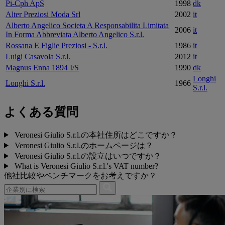
Pi-Cph ApS
1998
dk
Alter Preziosi Moda Srl
2002
it
Alberto Angelico Societa A Responsabilita Limitata
2006
it
In Forma Abbreviata Alberto Angelico S.r.l.
Rossana E Figlie Preziosi - S.r.l.
1986
it
Luigi Casavola S.r.l.
2012
it
Magnus Enna 1894 I/S
1990
dk
Longhi
Longhi S.r.l.
1966
S.r.l.
よくある質問
Veronesi Giulio S.r.l.の本社住所はどこですか？
Veronesi Giulio S.r.l.のホームページは？
Veronesi Giulio S.r.l.の設立はいつですか？
What is Veronesi Giulio S.r.l.'s VAT number?
他社比較やベンチマークをお考えですか？