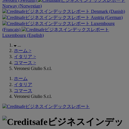
Sweden (Swedish)
Norway (Norwegian)
Denmark (Danish)
Austria (German)
Luxembourg
(Français)
Luxembourg (English)
...
ホーム
>
イタリア
>
コマース
>
Veronesi Giulio S.r.l.
ホーム
イタリア
コマース
Veronesi Giulio S.r.l.