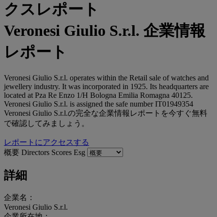
Veronesi Giulio S.r.l. 企業情報
レポート
Veronesi Giulio S.r.l. operates within the Retail sale of watches and
jewellery industry. It was incorporated in 1925. Its headquarters are
located at Pza Re Enzo 1/H Bologna Emilia Romagna 40125.
Veronesi Giulio S.r.l. is assigned the safe number IT01949354
Veronesi Giulio S.r.l.の完全な企業情報レポートを今すぐ無料
で確認してみましょう。
レポートにアクセスする
概要
Directors
Scores
Esg
詳細
企業名：
Veronesi Giulio S.r.l.
企業所在地：