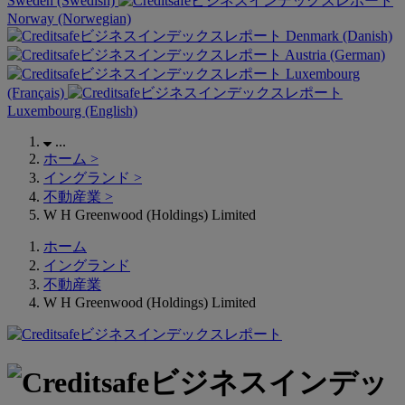
Sweden (Swedish)
Norway (Norwegian)
Denmark (Danish)
Austria (German)
Luxembourg
(Français)
Luxembourg (English)
...
ホーム
>
イングランド
>
不動産業
>
W H Greenwood (Holdings) Limited
ホーム
イングランド
不動産業
W H Greenwood (Holdings) Limited