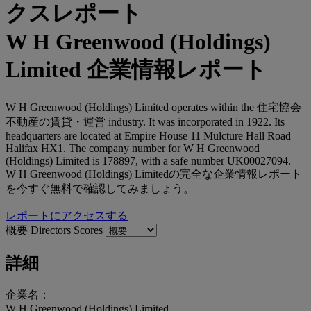
W H Greenwood (Holdings)
Limited 企業情報レポート
W H Greenwood (Holdings) Limited operates within the 住宅協会
不動産の賃貸・運営 industry. It was incorporated in 1922. Its
headquarters are located at Empire House 11 Mulcture Hall Road
Halifax HX1. The company number for W H Greenwood
(Holdings) Limited is 178897, with a safe number UK00027094.
W H Greenwood (Holdings) Limitedの完全な企業情報レポート
を今すぐ無料で確認してみましょう。
レポートにアクセスする
概要
Directors
Scores
詳細
企業名：
W H Greenwood (Holdings) Limited