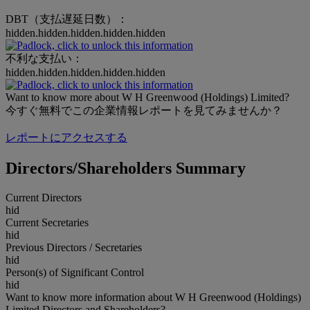
DBT（支払遅延日数）：
hidden.hidden.hidden.hidden.hidden
不利な支払い：
hidden.hidden.hidden.hidden.hidden
Want to know more about W H Greenwood (Holdings) Limited?
今すぐ無料でこの企業情報レポートを見てみませんか？
レポートにアクセスする
Directors/Shareholders Summary
Current Directors
hid
Current Secretaries
hid
Previous Directors / Secretaries
hid
Person(s) of Significant Control
hid
Want to know more information about W H Greenwood (Holdings)
Limited Directors and Shareholders?