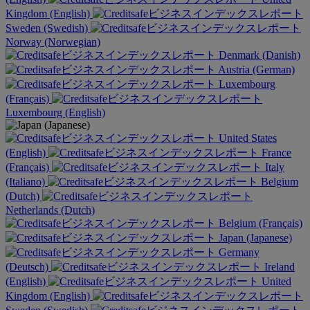
Kingdom (English)
Sweden (Swedish)
Norway (Norwegian)
Denmark (Danish)
Austria (German)
Luxembourg
(Français)
Luxembourg (English)
United States
(English)
France
(Français)
Italy
(Italiano)
Belgium
(Dutch)
Netherlands (Dutch)
Belgium (Français)
Japan (Japanese)
Germany
(Deutsch)
Ireland
(English)
United
Kingdom (English)