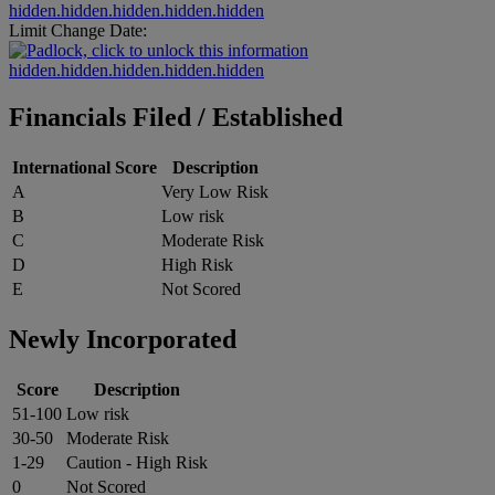
hidden.hidden.hidden.hidden.hidden
Limit Change Date:
hidden.hidden.hidden.hidden.hidden
Financials Filed / Established
International Score
Description
A
Very Low Risk
B
Low risk
C
Moderate Risk
D
High Risk
E
Not Scored
Newly Incorporated
Score
Description
51-100
Low risk
30-50
Moderate Risk
1-29
Caution - High Risk
0
Not Scored