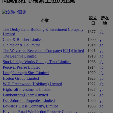
同業他社で検索上位の企業
設立
所在
企業
日
地
The Derby Land Building & Investment Company
1877
gb
Limited
Clark & Butcher Limited
1900
gb
C.h.major & Co.limited
1914
gb
The Wavertree Recreation Company(1921)Limited
1921
gb
The Beehive Limited
1910
gb
Stocksbridge Works Cottage Trust Limited
1936
gb
Percival Pearse Limited
1914
gb
Loughborough Sites Limited
1929
gb
Horton Group Limited
1923
gb
W H Greenwood (Holdings) Limited
1922
gb
Highcroft Investments Limited
1927
gb
Lambournes(B'ham)Limited
1932
gb
D.s. Johnston Properties Limited
1926
gb
Edwards' Glass Company, Limited
1935
gb
Haydons Road Wimbledon Property Company