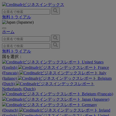
無料トライアル
ホーム
無料トライアル
国を選択：
United States
(English)
France
(Français)
Italy
(Italiano)
Belgium
(Dutch)
Netherlands (Dutch)
Belgium (Français)
Japan (Japanese)
Germany
(Deutsch)
Ireland
(English)
United