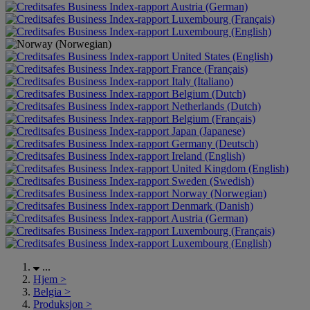
Austria (German)
Luxembourg (Français)
Luxembourg (English)
United States (English)
France (Français)
Italy (Italiano)
Belgium (Dutch)
Netherlands (Dutch)
Belgium (Français)
Japan (Japanese)
Germany (Deutsch)
Ireland (English)
United Kingdom (English)
Sweden (Swedish)
Norway (Norwegian)
Denmark (Danish)
Austria (German)
Luxembourg (Français)
Luxembourg (English)
...
Hjem
>
Belgia
>
Produksjon
>