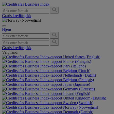
Gratis kredittsjekk
Hjem
Gratis kredittsjekk
Velg land:
United States (English)
France (Français)
Italy (Italiano)
Belgium (Dutch)
Netherlands (Dutch)
Belgium (Français)
Japan (Japanese)
Germany (Deutsch)
Ireland (English)
United Kingdom (English)
Sweden (Swedish)
Norway (Norwegian)
Denmark (Danish)