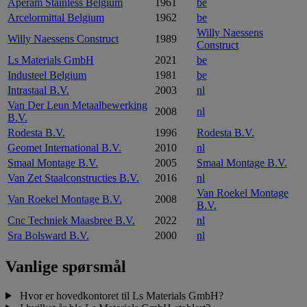
Aperam Stainless Belgium
1961
be
Arcelormittal Belgium
1962
be
Willy Naessens
Willy Naessens Construct
1989
Construct
Ls Materials GmbH
2021
be
Industeel Belgium
1981
be
Intrastaal B.V.
2003
nl
Van Der Leun Metaalbewerking
2008
nl
B.V.
Rodesta B.V.
1996
Rodesta B.V.
Geomet International B.V.
2010
nl
Smaal Montage B.V.
2005
Smaal Montage B.V.
Van Zet Staalconstructies B.V.
2016
nl
Van Roekel Montage
Van Roekel Montage B.V.
2008
B.V.
Cnc Techniek Maasbree B.V.
2022
nl
Sra Bolsward B.V.
2000
nl
Vanlige spørsmål
Hvor er hovedkontoret til Ls Materials GmbH?