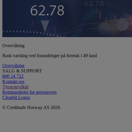
KYC & AML Compliance
Forenkle due diligence-prosesser og compliance screening
KYC & AML Compliance