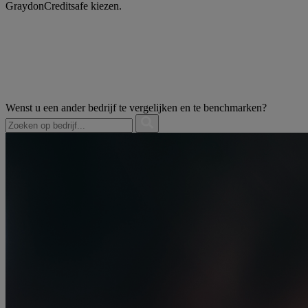
GraydonCreditsafe kiezen.
Wenst u een ander bedrijf te vergelijken en te benchmarken?