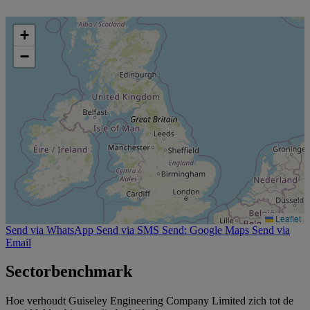
+
−
Leaflet
Send via WhatsApp
Send via SMS
Send: Google Maps
Send via
Email
Sectorbenchmark
Hoe verhoudt Guiseley Engineering Company Limited zich tot de