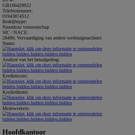
GB106429922
Telefoonnumer:
01943874512
Bedrijfstype:
Naamloze vennootschap
SIC / NACE:
28490, Vervaardiging van andere werktuigmachines
Status:
hidden.hidden.hidden.hidden.hidden
Analyse van het betaalgedrag:
hidden.hidden.hidden.hidden.hidden
Kredietscore:
hidden.hidden.hidden.hidden.hidden
Kredietlimiet:
hidden.hidden.hidden.hidden.hidden
Medewerkers:
hidden.hidden.hidden.hidden.hidden
Hoofdkantoor