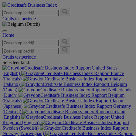
Gratis testperiode
Home
Gratis testperiode
Selecteer land:
United States
(English)
France
(Français)
Italy
(Italiano)
Belgium
(Dutch)
Netherlands
(Dutch)
Belgium
(Français)
Japan
(Japanese)
Germany
(Deutsch)
Ireland
(English)
United
Kingdom (English)
Sweden (Swedish)
Norway (Norwegian)