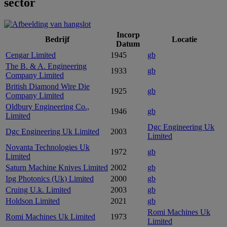
sector
Incorp
Bedrijf
Locatie
Datum
Cengar Limited
1945
gb
The B. & A. Engineering
1933
gb
Company Limited
British Diamond Wire Die
1925
gb
Company Limited
Oldbury Engineering Co.,
1946
gb
Limited
Dgc Engineering Uk
Dgc Engineering Uk Limited
2003
Limited
Novanta Technologies Uk
1972
gb
Limited
Saturn Machine Knives Limited
2002
gb
Ipg Photonics (Uk) Limited
2000
gb
Cruing U.k. Limited
2003
gb
Holdson Limited
2021
gb
Romi Machines Uk
Romi Machines Uk Limited
1973
Limited