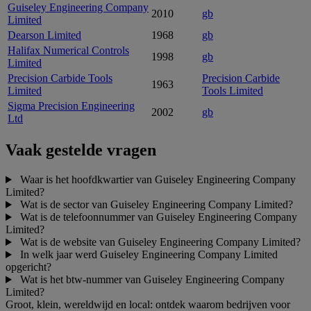
Guiseley Engineering Company
2010
gb
Limited
Dearson Limited
1968
gb
Halifax Numerical Controls
1998
gb
Limited
Precision Carbide Tools
Precision Carbide
1963
Limited
Tools Limited
Sigma Precision Engineering
2002
gb
Ltd
Vaak gestelde vragen
Waar is het hoofdkwartier van Guiseley Engineering Company
Limited?
Wat is de sector van Guiseley Engineering Company Limited?
Wat is de telefoonnummer van Guiseley Engineering Company
Limited?
Wat is de website van Guiseley Engineering Company Limited?
In welk jaar werd Guiseley Engineering Company Limited
opgericht?
Wat is het btw-nummer van Guiseley Engineering Company
Limited?
Groot, klein, wereldwijd en local: ontdek waarom bedrijven voor