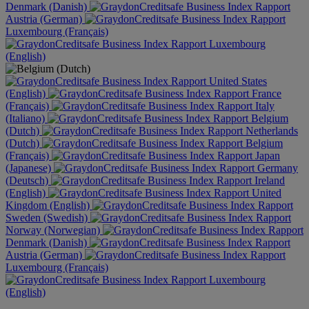
Denmark (Danish)
Austria (German)
Luxembourg (Français)
Luxembourg
(English)
United States
(English)
France
(Français)
Italy
(Italiano)
Belgium
(Dutch)
Netherlands
(Dutch)
Belgium
(Français)
Japan
(Japanese)
Germany
(Deutsch)
Ireland
(English)
United
Kingdom (English)
Sweden (Swedish)
Norway (Norwegian)
Denmark (Danish)
Austria (German)
Luxembourg (Français)
Luxembourg
(English)