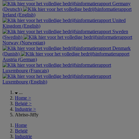
Germany
(Deutsch)
Ireland (English)
United
Kingdom (English)
Sweden
(Swedish)
Norway (Norwegian)
Denmark
(Danish)
Austria (German)
Luxembourg (Français)
Luxembourg (English)
...
Home
>
België
>
Industrie
>
Abriso-Jiffy
Home
België
Industrie