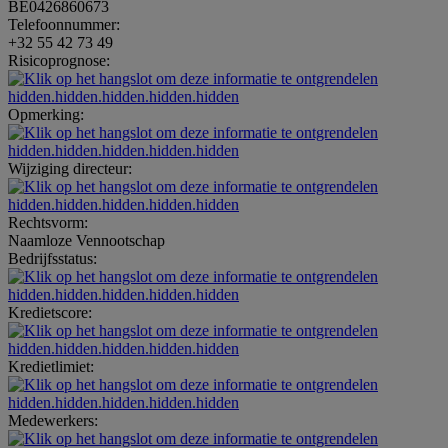
BE0426860673
Telefoonnummer:
+32 55 42 73 49
Risicoprognose:
hidden.hidden.hidden.hidden.hidden
Opmerking:
hidden.hidden.hidden.hidden.hidden
Wijziging directeur:
hidden.hidden.hidden.hidden.hidden
Rechtsvorm:
Naamloze Vennootschap
Bedrijfsstatus:
hidden.hidden.hidden.hidden.hidden
Kredietscore:
hidden.hidden.hidden.hidden.hidden
Kredietlimiet:
hidden.hidden.hidden.hidden.hidden
Medewerkers: