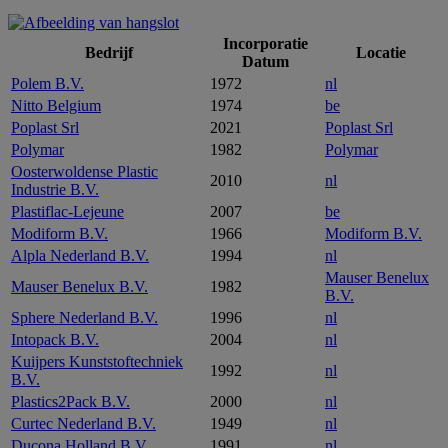
Incorporatie
Bedrijf
Locatie
Datum
Polem B.V.
1972
nl
Nitto Belgium
1974
be
Poplast Srl
2021
Poplast Srl
Polymar
1982
Polymar
Oosterwoldense Plastic
2010
nl
Industrie B.V.
Plastiflac-Lejeune
2007
be
Modiform B.V.
1966
Modiform B.V.
Alpla Nederland B.V.
1994
nl
Mauser Benelux
Mauser Benelux B.V.
1982
B.V.
Sphere Nederland B.V.
1996
nl
Intopack B.V.
2004
nl
Kuijpers Kunststoftechniek
1992
nl
B.V.
Plastics2Pack B.V.
2000
nl
Curtec Nederland B.V.
1949
nl
Ducona Holland B.V.
1991
nl