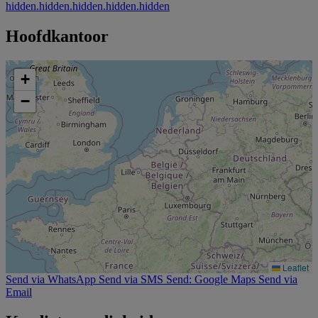
hidden.hidden.hidden.hidden.hidden
Hoofdkantoor
+
−
Leaflet
Send via WhatsApp
Send via SMS
Send: Google Maps
Send via
Email