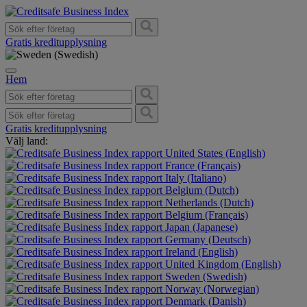
Gratis kreditupplysning
Hem
Gratis kreditupplysning
Välj land:
United States (English)
France (Français)
Italy (Italiano)
Belgium (Dutch)
Netherlands (Dutch)
Belgium (Français)
Japan (Japanese)
Germany (Deutsch)
Ireland (English)
United Kingdom (English)
Sweden (Swedish)
Norway (Norwegian)
Denmark (Danish)