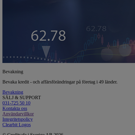
Bevakning
Bevaka kredit - och affärsförändringar på företag i 49 länder.
Bevakning
SÄLJ & SUPPORT
031-725 50 10
Kontakta oss
Användarvillkor
Integritetspolicy
Clearbit Logos
© Creditsafe i Sverige AB 2026