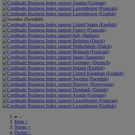
Austria (German)
Luxembourg (Français)
Luxembourg (English)
United States (English)
France (Français)
Italy (Italiano)
Belgium (Dutch)
Netherlands (Dutch)
Belgium (Français)
Japan (Japanese)
Germany (Deutsch)
Ireland (English)
United Kingdom (English)
Sweden (Swedish)
Norway (Norwegian)
Denmark (Danish)
Austria (German)
Luxembourg (Français)
Luxembourg (English)
...
Hem
>
Norge
>
Övrigt
>