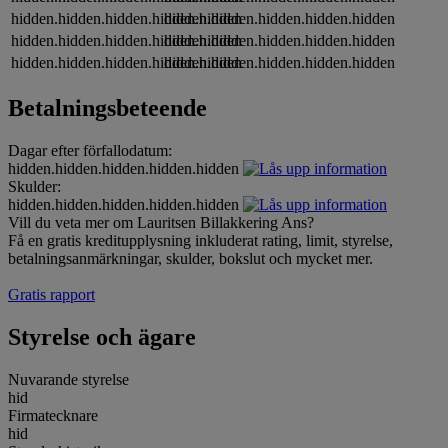
hidden.hidden.hidden.hidden.hidden
hidden.hidden.hidden.hidden.hidden
hidden.hidden.hidden.hidden.hidden
hidden.hidden.hidden.hidden.hidden
hidden.hidden.hidden.hidden.hidden
hidden.hidden.hidden.hidden.hidden
Betalningsbeteende
Dagar efter förfallodatum:
hidden.hidden.hidden.hidden.hidden
Skulder:
hidden.hidden.hidden.hidden.hidden
Vill du veta mer om Lauritsen Billakkering Ans?
Få en gratis kreditupplysning inkluderat rating, limit, styrelse,
betalningsanmärkningar, skulder, bokslut och mycket mer.
Gratis rapport
Styrelse och ägare
Nuvarande styrelse
hid
Firmatecknare
hid