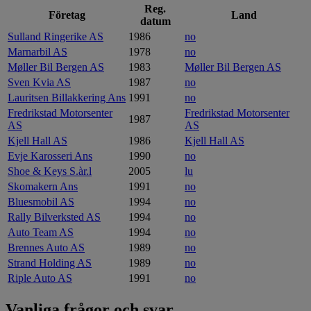
Reg.
Företag
Land
datum
Sulland Ringerike AS
1986
no
Marnarbil AS
1978
no
Møller Bil Bergen AS
1983
Møller Bil Bergen AS
Sven Kvia AS
1987
no
Lauritsen Billakkering Ans
1991
no
Fredrikstad Motorsenter
Fredrikstad Motorsenter
1987
AS
AS
Kjell Hall AS
1986
Kjell Hall AS
Evje Karosseri Ans
1990
no
Shoe & Keys S.àr.l
2005
lu
Skomakern Ans
1991
no
Bluesmobil AS
1994
no
Rally Bilverksted AS
1994
no
Auto Team AS
1994
no
Brennes Auto AS
1989
no
Strand Holding AS
1989
no
Riple Auto AS
1991
no
Vanliga frågor och svar